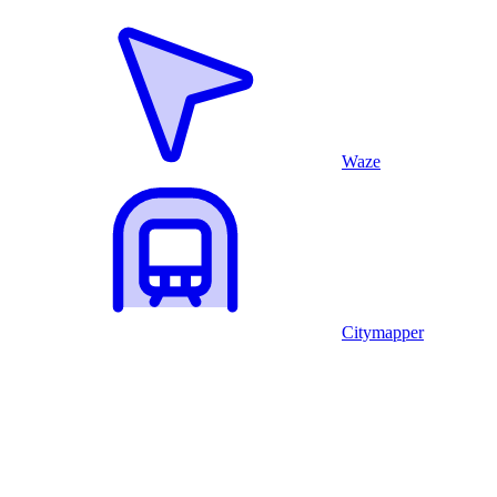
Waze
Citymapper