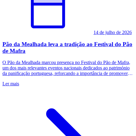
14 de julho de 2026
Pão da Mealhada leva a tradição ao Festival do Pão
de Mafra
O Pão da Mealhada marcou presença no Festival do Pão de Mafra,
um dos mais relevantes eventos nacionais dedicados ao património
da panificação portuguesa, reforçando a importância de promover e
valorizar os diferentes pães identitários do nosso país. A participação
Ler mais
permitiu dar a conhecer aos milhares de visitantes um produto
profundamente ligado à gastronomia e à cultura, reconhecido pelo
seu formato característico e pela sua forte ligação ao tradicional
Leitão da Mealhada.