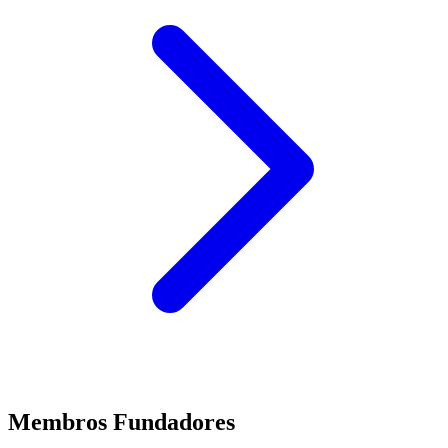
melhor o trabalho desenvolvido por uma das mais importantes
infraestruturas científicas dedicadas à conservação dos recursos
genéticos vegetais, um elo essencial para garantir o futuro da
agricultura portuguesa e, naturalmente, do Pão Português.
Membros Fundadores