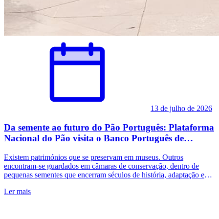
13 de julho de 2026
Da semente ao futuro do Pão Português: Plataforma
Nacional do Pão visita o Banco Português de
Germoplasma Vegetal
Existem patrimónios que se preservam em museus. Outros
encontram-se guardados em câmaras de conservação, dentro de
pequenas sementes que encerram séculos de história, adaptação e
biodiversidade. Foi precisamente esse património que a Plataforma
Ler mais
Nacional do Pão teve oportunidade de conhecer durante a visita ao
Banco Português de Germoplasma Vegetal (BPGV), em Braga, a
convite da ANPOC – Associação Nacional de Produtores de
Proteaginosas, Oleaginosas e Cereais A visita permitiu compreender