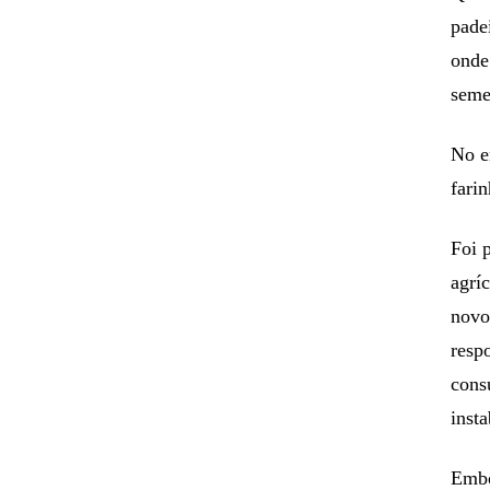
pade
onde
seme
No e
fari
Foi 
agrí
novo
resp
cons
inst
Embo