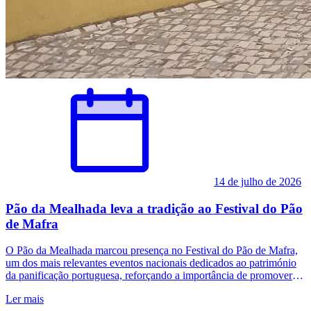
14 de julho de 2026
Pão da Mealhada leva a tradição ao Festival do Pão
de Mafra
O Pão da Mealhada marcou presença no Festival do Pão de Mafra,
um dos mais relevantes eventos nacionais dedicados ao património
da panificação portuguesa, reforçando a importância de promover e
valorizar os diferentes pães identitários do nosso país. A participação
Ler mais
permitiu dar a conhecer aos milhares de visitantes um produto